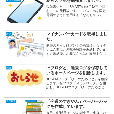
結局スマホを機種変しました。
デジタル機器
す。Kさんは、焼...
以前書いた、「SMARTalk終了決定で悩
む。」の後日談です。古いスマホを固定
電話のように使用する「なんちゃって固
定電話」のために活用していた、
SMARTalk。「なんちゃって固定電話」
を継続させるために、私が考えた
SMARTalk終了後の...
マイナンバーカードを取得しまし
雑記
た。
取得のきっかけダンナの両親は、もうず
いぶん前に、運転免許証を返納していま
す。返納後、お義父さんは住民基本台帳
カード（住基カード）、お義母さんは運
転経歴証明書を、公的身分証明書として
取得・所持しています。今年、お義父さ
旧ブログと、過去ログを保存して
雑記
んの住基カードが、有効期...
いるホームページを削除します。
JUGEMブログ「ひーのためごと」を削除
します。当ブログ「メモノローグ」を開
設し、JUGEMブログ「ひーのためごと」
の更新を終えて、もうすぐ2年。旧ブログ
はそのまま残していたのですが、今後ど
うするか、以前からかなり迷っていまし
「今週のすぎやん」ペーパーバッ
近況報告
た。JUGEM...
クを作成しています。
今日、9月6日は、父の誕生日。生きてい