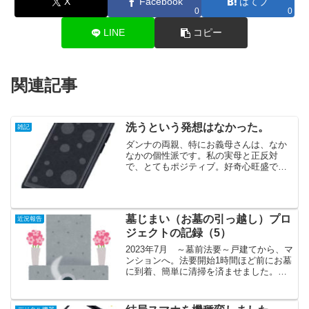
X
Facebook
はてブ
0
0
LINE
コピー
関連記事
洗うという発想はなかった。
雑記
ダンナの両親、特にお義母さんは、なか
なかの個性派です。私の実母と正反対
で、とてもポジティブ。好奇心旺盛で、
思いついたことは即行動。決断も早い。
どんなことでも、どんな物にでも、自分
なりの工夫をこらし、日々の生活を楽し
んでいます。この母にして、...
墓じまい（お墓の引っ越し）プロ
近況報告
ジェクトの記録（5）
2023年7月 ～墓前法要～戸建てから、マ
ンションへ。法要開始1時間ほど前にお墓
に到着、簡単に清掃を済ませました。開
始30分ほど前に、Kさんが到着され、ご
挨拶。電話やメールではやりとりしてい
ましたが、お目にかかるのは初めてで