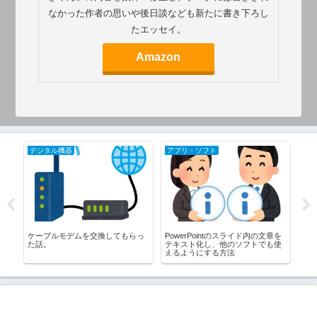
なかった作者の思いや後日談なども新たに書き下ろし
たエッセイ。
Amazon
デジタル機器
アプリ・ソフト
仕
便
ケーブルモデムを交換してもらっ
PowerPointのスライド内の文章を
Win
た話。
テキスト化し、他のソフトでも使
以
えるようにする方法
フ