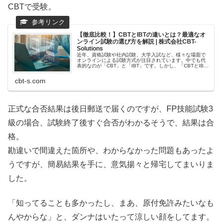
CBTで受験。
【徹底比較！】CBTとIBTの違いとは？最適なオ
ンライン試験の選び方を解説 | 株式会社CBT-
Solutions
近年、資格試験や社内試験、大学入試など、様々な場面で
オンラインによる試験方式が注目されています。中でも代
表的なのが「CBT」と「IBT」です。しかし、「CBTとIBT
は何が違うの？」「自社にはどちらの方式が適しているの
だ
cbt-s.com
正式な合否結果は後日郵送で届くのですが、FP技能試験3
級の場合、試験終了後すぐ合否がわかるそうで、結果は合
格。
勘違いで間違えた箇所や、わからなかった問題もあったよ
うですが、簡易結果を手に、意気揚々と帰宅してまいりま
した。
「知ってることも多かったし、まあ、原付免許みたいなも
んやからな」と、ダンナはいたって涼しい顔をしてます。