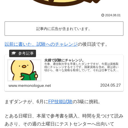
2024.08.01
記事内に広告が含まれています。
以前に書いた、試験へのチャレンジ
の後日談です。
夫婦で試験にチャレンジ。
今春、通信制大学を卒業したダンナですが、今度は資格取
得にチャレンジするそうです。国家資格を含め、彼は若い
頃から、様々な資格を取得していて、それは仕事でも大い
に役立ったみたいです。しかし今回チャレンジするのは、
仕事とは全く関連がない試験です。...
2024.05.27
www.memonologue.net
まずダンナが、6月に
FP技能試験
の3級に挑戦。
とある日曜日、本屋で参考書を購入、時間を見つけて読み
あさり、その週の土曜日にテストセンターへ出向いて