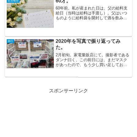
60才。
近況報告
我が家に立ち...
60年前。私が産まれた日は、父の給料支
給日（当時は給料は手渡し）。父はいつ
ものように給料袋を開封して酒を飲み、
ふーらふらと帰宅途中、母方の祖母（父
からすれば義母）に遭遇。「あんた何し
てんの！ 子供が産まれたんやで！ 早
う、病院に行きなさい！...
2020年を写真で振り返ってみ
旅行
た。
2月初旬。家電量販店にて。撮影者である
ダンナ曰く、この前日には、まだマスク
があったので、もう少し買い足しておこ
うと再度足を運んだら、品切れになって
いた、とのこと。思えば、これが、世間
のマスク不足を初めて実感した瞬間か
も。2月中旬、ドラッグス...
スポンサーリンク