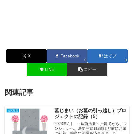
X
Facebook
はてブ
0
0
LINE
コピー
関連記事
墓じまい（お墓の引っ越し）プロ
近況報告
ジェクトの記録（5）
2023年7月 ～墓前法要～戸建てから、マ
ンションへ。法要開始1時間ほど前にお墓
に到着、簡単に清掃を済ませました。開