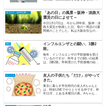
始30分ほど前に、Kさんが到着され、ご
挨拶。電話やメールではやりとりしてい
ましたが、お目にかかるのは初めてで
「あの日」の風景～阪神・淡路大
旧ブログ・旧HP記事の復刻
す。Kさんは、焼...
震災の日によせて～
今日1月17日は、今から28年前、阪神・淡
路大震災が勃発した日。母の一周忌の1週
間後のことでした。私は大阪在住なの
で、被災地のど真ん中にいたわけではあ
りません。それでも、あの狂ったような
揺れ、地鳴りのような音は、忘れられま
インフルエンザとの闘い、3勝2
雑記
せん。当時私が住ん...
敗。
毎年、インフルエンザの予防接種を受け
ているのですが、昨年までの闘いの結果
は、2勝2敗。昨秋受けた予防接種の結
果、夫婦ふたりとも、インフルエンザに
罹患せず。3勝2敗になりました。コロナ
が流行し始め、うがいや手洗いの回数
友人の子供たち「だけ」がやって
びっくり
を、例年よりさらに増やし...
きた。
東京に暮らす学生時代の友人Aちゃんと
は、時折LINEでやりとりする仲です。昨
年11月、とある木曜日の夜。Aちゃんか
ら突然のLINE電話が入りました。その内
容は、彼女の息子くんが、急遽大阪に行
くことになったのだが、2日後の土曜日に