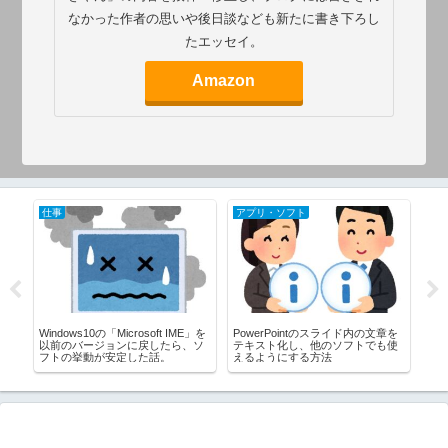
なかった作者の思いや後日談なども新たに書き下ろし
たエッセイ。
Amazon
仕事
アプリ・ソフト
ア
ッ
Windows10の「Microsoft IME」を
PowerPointのスライド内の文章を
筆
以前のバージョンに戻したら、ソ
テキスト化し、他のソフトでも使
付
フトの挙動が安定した話。
えるようにする方法