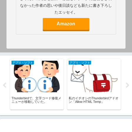
なかった作者の思いや後日談なども新たに書き下ろし
たエッセイ。
Amazon
アプリ・ソフト
アプリ・ソフト
デ
れ
Thunderbirdで、文字コード修復メ
私のイチオシのThunderbirdアドオ
P10
ニューが移動していた。
ン「Allow HTML Temp」
変
～