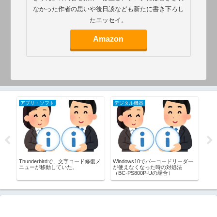
なかった作者の思いや後日談なども新たに書き下ろし
たエッセイ。
Amazon
アプリ・ソフト
デジタル機器
ア
れ
Thunderbirdで、文字コード修復メ
Windows10でバーコードリーダー
VLC
ニューが移動していた。
が使えなくなった時の対処法
動
（BC-PS800P-Uの場合）