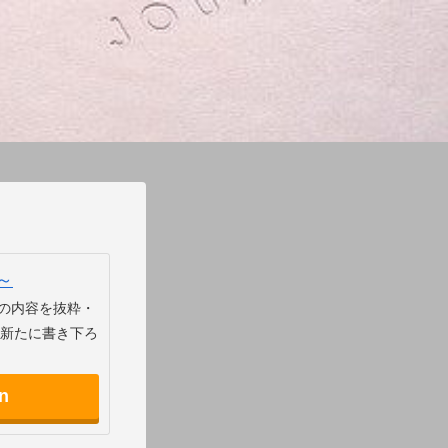
～
」の内容を抜粋・
新たに書き下ろ
n