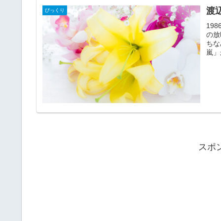
渡
びっくり
19
の放
ちな
嵐」
スポ