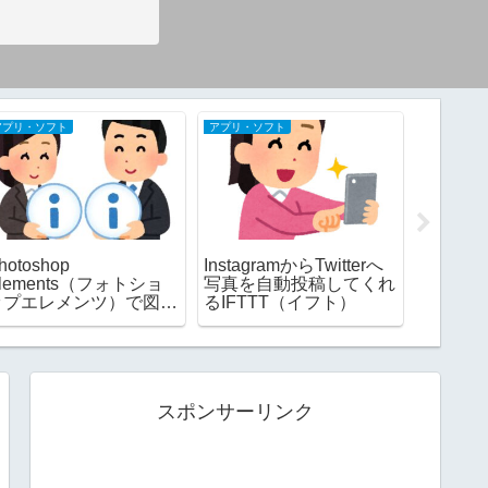
アプリ・ソフト
アプリ・ソフト
アプリ・ソ
hotoshop
InstagramからTwitterへ
筆まめ
lements（フォトショ
写真を自動投稿してくれ
を一度
ップエレメンツ）で図形
るIFTTT（イフト）
の枠線を描く方法
スポンサーリンク