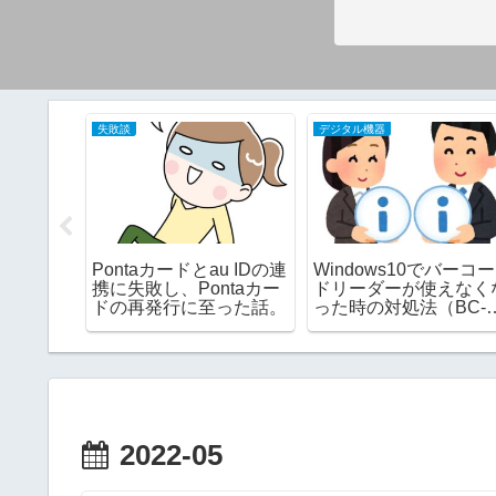
失敗談
デジタル機器
を交換し
Pontaカードとau IDの連
Windows10でバーコー
携に失敗し、Pontaカー
ドリーダーが使えなく
ドの再発行に至った話。
った時の対処法（BC-
PS800P-Uの場合）
2022-05