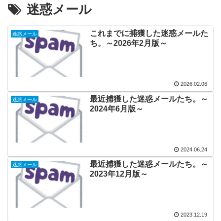
迷惑メール
これまでに捕獲した迷惑メールた
迷惑メール
ち。～2026年2月版～
2026.02.06
最近捕獲した迷惑メールたち。～
迷惑メール
2024年6月版～
2024.06.24
最近捕獲した迷惑メールたち。～
迷惑メール
2023年12月版～
2023.12.19