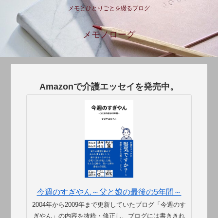
メモとひとりごとを綴るブログ
メモノローグ
Amazonで介護エッセイを発売中。
今週のすぎやん～父と娘の最後の5年間～
2004年から2009年まで更新していたブログ「今週のす
ぎやん」の内容を抜粋・修正し、ブログには書ききれ